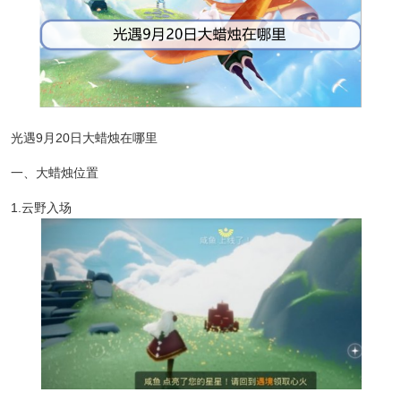
光遇9月20日大蜡烛在哪里
一、大蜡烛位置
1.云野入场