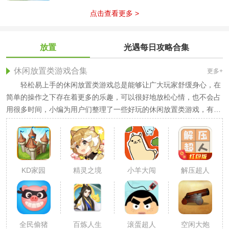
点击查看更多 >
放置
光遇每日攻略合集
休闲放置类游戏合集
更多+
轻松易上手的休闲放置类游戏总是能够让广大玩家舒缓身心，在
简单的操作之下存在着更多的乐趣，可以很好地放松心情，也不会占
用很多时间，小编为用户们整理了一些好玩的休闲放置类游戏，有喜
欢的可以下载体验。
KD家园
精灵之境
小羊大闯
解压超人
关
全民偷猪
百炼人生
滚蛋超人
空闲大炮