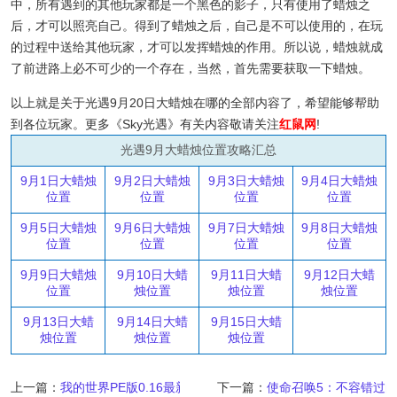
中，所有遇到的其他玩家都是一个黑色的影子，只有使用了蜡烛之
后，才可以照亮自己。得到了蜡烛之后，自己是不可以使用的，在玩
的过程中送给其他玩家，才可以发挥蜡烛的作用。所以说，蜡烛就成
了前进路上必不可少的一个存在，当然，首先需要获取一下蜡烛。
以上就是关于光遇9月20日大蜡烛在哪的全部内容了，希望能够帮助
到各位玩家。更多《Sky光遇》有关内容敬请关注
红鼠网
!
光遇9月大蜡烛位置攻略汇总
9月1日大蜡烛
9月2日大蜡烛
9月3日大蜡烛
9月4日大蜡烛
位置
位置
位置
位置
9月5日大蜡烛
9月6日大蜡烛
9月7日大蜡烛
9月8日大蜡烛
位置
位置
位置
位置
9月9日大蜡烛
9月10日大蜡
9月11日大蜡
9月12日大蜡
位置
烛位置
烛位置
烛位置
9月13日大蜡
9月14日大蜡
9月15日大蜡
烛位置
烛位置
烛位置
上一篇：
我的世界PE版0.16最新版本，这里下载
下一篇：
使命召唤5：不容错过