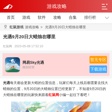
游戏攻略
首页
游戏
软件
攻略
合集
排行榜
单机
红鼠游戏
游戏攻略
>
光遇9月20日大蜡烛在哪里
光遇9月20日大蜡烛在哪里
红鼠网
2023-05-08 17:52:10
暂无专区
网易Sky光遇
模拟经营
下载游戏
光遇
每天都会更新大蜡的位置信息，玩家们每天上线后都需要去找大
蜡烛的位置，9月20日的大蜡烛位置已经更新了，不知道9月20日的
大蜡烛在哪里的玩家快来跟着
红鼠网
小编一起往下看吧！