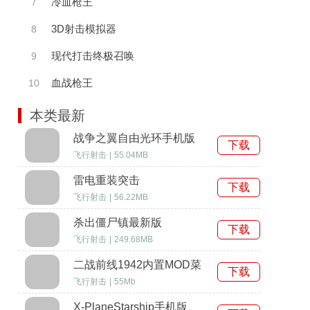
冷血枪王
7
3D射击模拟器
8
现代打击终极召唤
9
血战枪王
10
本类最新
战争之翼自由光环手机版
下载
飞行射击
|
55.04MB
雷电重装突击
下载
飞行射击
|
56.22MB
杀出僵尸镇最新版
下载
飞行射击
|
249.68MB
二战前线1942内置MOD菜
下载
单
飞行射击
|
55Mb
X-PlaneStarship手机版