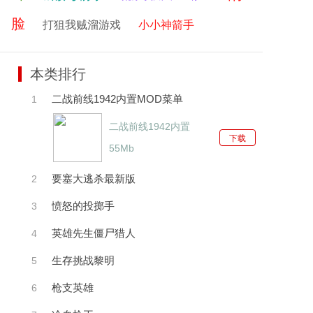
脸
打狙我贼溜游戏
小小神箭手
本类排行
二战前线1942内置MOD菜单
1
二战前线1942内置
下载
MOD菜单
55Mb
要塞大逃杀最新版
2
愤怒的投掷手
3
英雄先生僵尸猎人
4
生存挑战黎明
5
枪支英雄
6