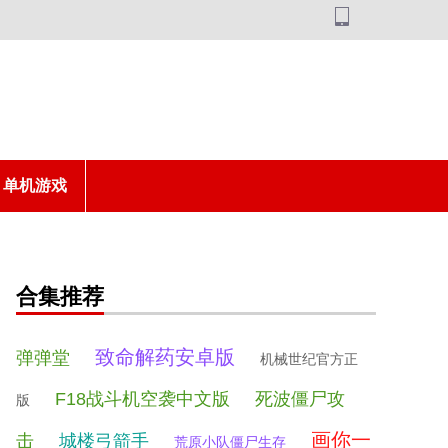
单机游戏
合集推荐
致命解药安卓版
弹弹堂
机械世纪官方正
F18战斗机空袭中文版
死波僵尸攻
版
画你一
击
城楼弓箭手
荒原小队僵尸生存