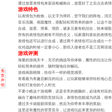
通过放置表情包来架设枪械炮台，放置好了之后点击表情
游戏特色
以表情包为枪炮，以文字为弹药，坚守我们的阵地，消灭
音乐洗脑、画面魔性，搭配轻松而简单的操作，让这个游
合成、放置、弹幕、塔防，诸多元素有机结合，快来领取
所有的表情包的都有不同的含义，玩家遇到喜欢的表情包
表情包还可以进行合成，通过两个表情包可以合成出一个
在对战的时候一定要小心，那些入侵者也不是三言两语就
游戏评测
海量的游戏关卡，无尽的挑战等你体验，魔性的玩法让你
轻松简单的操作，随时随地任你畅玩。
免
游戏画面精致，给你不一样的视觉感受。
责
有着最为有趣且解压的玩法，让玩家能够保持轻松地心态
声
明
轻松打发你的个人时光
不要小瞧这个游戏啊，还是非常的烧脑的，必须有对应的
融合了趣味的塔防竞技玩法，表情包也能成为武器，很有
通过关卡就能获得奖励，然后为你带来丰厚的奖励;
这里还有魔性的背景音乐，让游戏玩起来更加的轻松;