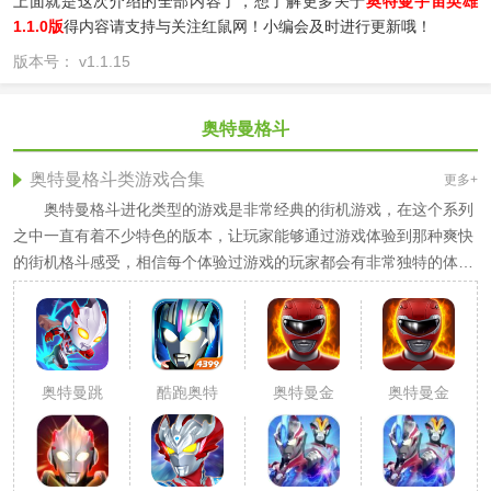
上面就是这次介绍的全部内容了，想了解更多关于
奥特曼宇宙英雄
1.1.0版
得内容请支持与关注红鼠网！小编会及时进行更新哦！
版本号： v1.1.15
奥特曼格斗
奥特曼格斗类游戏合集
更多+
奥特曼格斗进化类型的游戏是非常经典的街机游戏，在这个系列
之中一直有着不少特色的版本，让玩家能够通过游戏体验到那种爽快
的街机格斗感受，相信每个体验过游戏的玩家都会有非常独特的体
验。
奥特曼跳
酷跑奥特
奥特曼金
奥特曼金
一跳怪兽
曼2内购
刚战士
刚战士游
联盟
戏