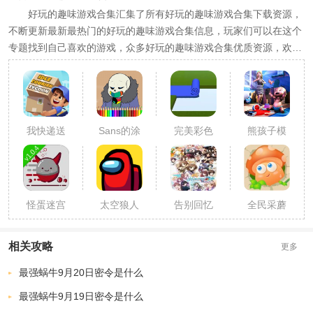
好玩的趣味游戏合集汇集了所有好玩的趣味游戏合集下载资源，
不断更新最新最热门的好玩的趣味游戏合集信息，玩家们可以在这个
专题找到自己喜欢的游戏，众多好玩的趣味游戏合集优质资源，欢迎
免费下载!
我快递送
Sans的涂
完美彩色
熊孩子模
得贼快手
鸦书
卷
拟器游戏
游
手机版
怪蛋迷宫
太空狼人
告别回忆
全民采蘑
手游内购
杀
Historia
菇红包版
相关攻略
更多
最强蜗牛9月20日密令是什么
最强蜗牛9月19日密令是什么