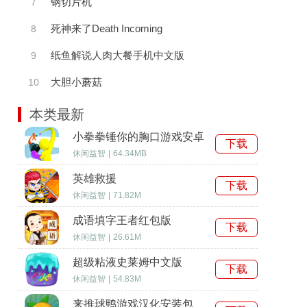
钢切片机
7
死神来了Death Incoming
8
纸鱼解说人肉大餐手机中文版
9
大胆小蘑菇
10
本类最新
小拳拳锤你的胸口游戏安卓
下载
中文版
休闲益智
|
64.34MB
英雄救援
下载
休闲益智
|
71.82M
成语填字王者红包版
下载
休闲益智
|
26.61M
超级粘液史莱姆中文版
下载
休闲益智
|
54.83M
来推球鸭游戏汉化安装包