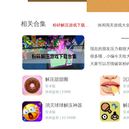
相关合集
粉碎解压游戏下载合集
休闲闯关游戏大
----
现在的朋友压力都很
很多哦，小编今天给
大家可以尽情破坏粉
试试哦！
解压甜甜圈
沉
安卓版
安
休闲益智 | 53MB
休闲
消灭球球解压神器
解
安卓版
安
休闲益智 | 43.34MB
休闲