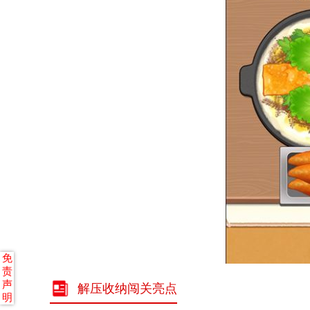
免
责
声
解压收纳闯关亮点
明