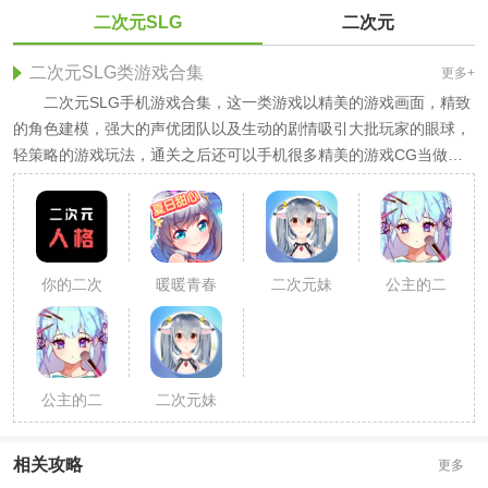
二次元SLG
二次元
二次元SLG类游戏合集
更多+
二次元SLG手机游戏合集，这一类游戏以精美的游戏画面，精致
的角色建模，强大的声优团队以及生动的剧情吸引大批玩家的眼球，
轻策略的游戏玩法，通关之后还可以手机很多精美的游戏CG当做壁
纸。感兴趣的小伙伴快来下载吧!
你的二次
暖暖青春
二次元妹
公主的二
元人格鉴
二次元涂
子工坊手
次元故事
定
色
游
手游
公主的二
二次元妹
次元故事
子工坊
相关攻略
更多