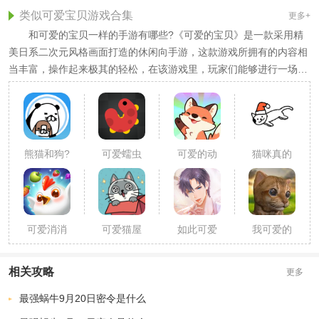
类似可爱宝贝游戏合集
更多+
和可爱的宝贝一样的手游有哪些?《可爱的宝贝》是一款采用精
美日系二次元风格画面打造的休闲向手游，这款游戏所拥有的内容相
当丰富，操作起来极其的轻松，在该游戏里，玩家们能够进行一场不
一样的游戏体验，如果各位对此游戏感兴趣的话，就速来这里下载它
吧!
熊猫和狗?
可爱蠕虫
可爱的动
猫咪真的
狗狗什么
最新版
物
很可爱
时候都好
可爱呀
可爱消消
可爱猫屋
如此可爱
我可爱的
消
的我们完
小猫游戏
整免费版
相关攻略
更多
最强蜗牛9月20日密令是什么