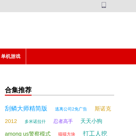
单机游戏
合集推荐
刮鳞大师精简版
斯诺克
逃离公司2免广告
2012
天天小狗
忍者高手
多米诺拉什
打工人挖
among us警察模式
嘻嘻方块