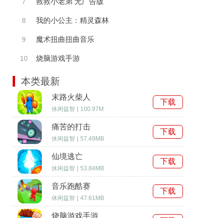
救救小老弟 无广告版
7
我的小公主：精灵森林
8
魔术扭曲扭曲音乐
9
烧脑游戏手游
10
本类最新
末路火柴人
下载
休闲益智
|
100.97M
痛苦的打击
下载
休闲益智
|
57.49MB
仙境逃亡
下载
休闲益智
|
53.84MB
音乐跑酷赛
下载
休闲益智
|
47.61MB
烧脑游戏手游