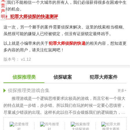
3.我们不能相信一个大城市的所有人，我们必须获得很多在困难中生
责
存的机会。
声
明
犯罪大师侦探的快递测评
这一次，另一个棘手的案件需要侦探来解决。这里的线索相当模糊。
虽然很可能的嫌疑人已经被锁定，但没有证据锁定最终凶手。
以上就是小编带来的关于
犯罪大师侦探的快递
的相关内容，想知道更
多内容的用户，请关注红鼠网吧！
版本号： v1.12
侦探推理类
侦探破案
犯罪大师案件
侦探推理类游戏合集
更多+
推理游戏是一个逻辑思维要求比较高的游戏，而且它有一个很大
的特点就是一步错，步步错。所以我们在玩的时候一定要心思缜密，
尽量减少错误的出现。这样长此以往不仅会锻炼我们的逻辑能力，还
能使玩家在生活中变得更加细心、认真。