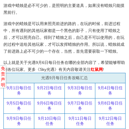
游戏中蜡烛是必不可少的，是照明的主要道具，如果没有蜡烛只能摸
黑前行。
游戏中的蜡烛是可以用来照亮前进的路的，在玩的时候，前进过程
中，所有遇到的其他玩家都是一个黑色的影子，只有使用了蜡烛之
后，才可以照亮自己。得到了蜡烛之后，自己是不可以使用的，在玩
的过程中送给其他玩家，才可以发挥蜡烛的作用。所以说，蜡烛就成
了前进路上必不可少的一个存在，当然，首先需要获取一下蜡烛。
以上就是关于光遇9月6日每日任务在哪的全部内容了，希望能够帮助
免
到各位玩家。更多《Sky光遇》有关内容敬请关注
红鼠网
!
责
光遇9月每日任务攻略汇总
声
明
9月1日每日任
9月2日每日任
9月3日每日任
9月4日每日任
务
务
务
务
9月5日每日任
9月6日每日任
9月7日每日任
9月8日每日任
务
务
务
务
9月9日每日任
9月10日每日
9月11日每日
9月12日每日
务
任务
任务
任务