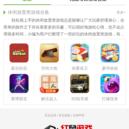
休闲放置类游戏合集
更多+
轻松易上手的休闲放置类游戏总是能够让广大玩家舒缓身心，在
简单的操作之下存在着更多的乐趣，可以很好地放松心情，也不会占
用很多时间，小编为用户们整理了一些好玩的休闲放置类游戏，有喜
欢的可以下载体验。
最后的花
空闲大炮
体重保卫
豪华收租
园无限金
大亨
战
场
币星星
赛博朋克
解压超人
3D练车模
打爆怪兽
光剑
拟驾考
意见反馈
|
意见收集
|
法律声明