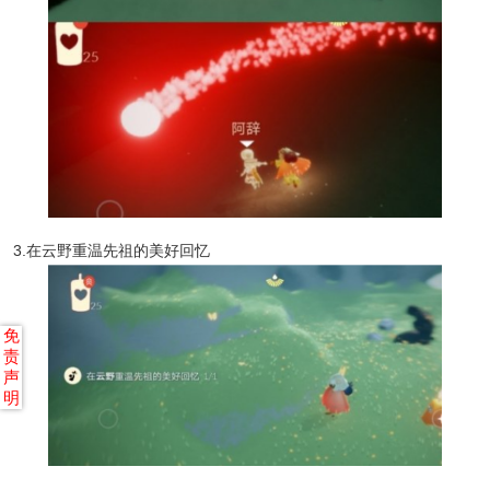
3.在云野重温先祖的美好回忆
免
责
声
明