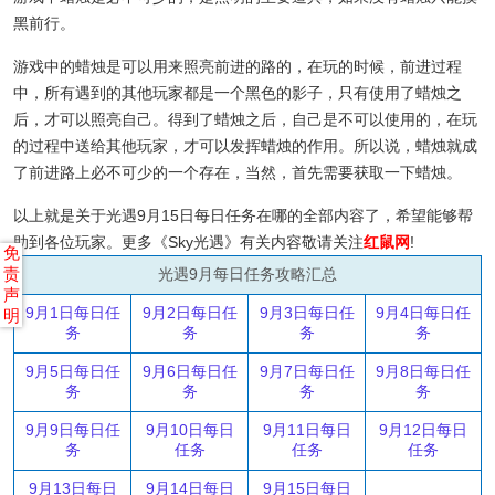
黑前行。
游戏中的蜡烛是可以用来照亮前进的路的，在玩的时候，前进过程
中，所有遇到的其他玩家都是一个黑色的影子，只有使用了蜡烛之
后，才可以照亮自己。得到了蜡烛之后，自己是不可以使用的，在玩
的过程中送给其他玩家，才可以发挥蜡烛的作用。所以说，蜡烛就成
了前进路上必不可少的一个存在，当然，首先需要获取一下蜡烛。
以上就是关于光遇9月15日每日任务在哪的全部内容了，希望能够帮
助到各位玩家。更多《Sky光遇》有关内容敬请关注
红鼠网
!
免
责
光遇9月每日任务攻略汇总
声
9月1日每日任
9月2日每日任
9月3日每日任
9月4日每日任
明
务
务
务
务
9月5日每日任
9月6日每日任
9月7日每日任
9月8日每日任
务
务
务
务
9月9日每日任
9月10日每日
9月11日每日
9月12日每日
务
任务
任务
任务
9月13日每日
9月14日每日
9月15日每日